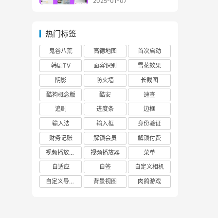
2025-01-07
截图工具 & 长图拼接工具
热门标签
鬼谷八荒
高德地图
首次启动
韩剧TV
面容识别
雪花效果
阴影
防火墙
长截图
酷狗概念版
酷安
速查
追剧
进度条
边框
输入法
输入框
身份验证
财务记账
解锁会员
解锁付费
视频播放软件
视频播放器
菜单
自适应
自签
自定义相机
自定义导航栏返回
背景视图
肉鸽游戏